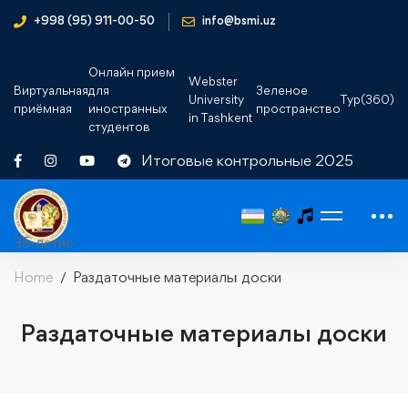
+998 (95) 911-00-50
info@bsmi.uz
Онлайн прием
Webster
Виртуальная
для
Зеленое
University
Тур(360)
приёмная
иностранных
пространство
in Tashkent
студентов
Итоговые контрольные 2025
35-летие
Home
Раздаточные материалы доски
Раздаточные материалы доски