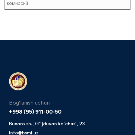
комиссий
Bog‘lanish uchun
+998 (95) 911-00-50​
Buxoro sh., G‘ijduvon ko‘chasi, 23
info@bsmi.uz