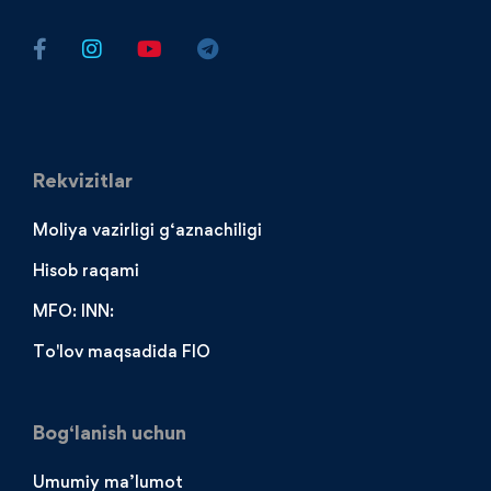
Rekvizitlar
Moliya vazirligi g‘aznachiligi
Hisob raqami
MFO: INN:
To'lov maqsadida FIO
Bog‘lanish uchun
Umumiy ma’lumot