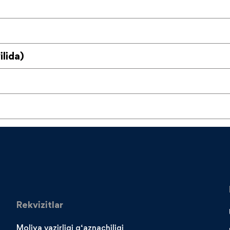
ilida)
Rekvizitlar
Moliya vazirligi g‘aznachiligi