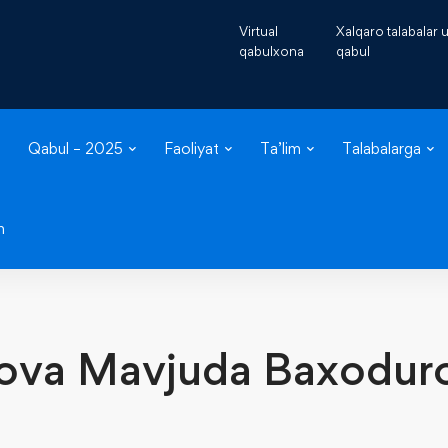
Virtual
Xalqaro talabalar
qabulxona
qabul
Qabul – 2025
Faoliyat
Ta’lim
Talabalarga
m
ova Mavjuda Baxodur