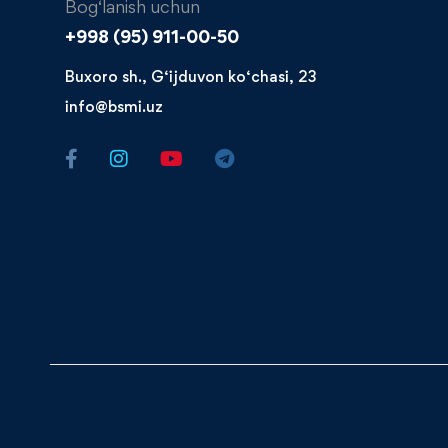
Bog‘lanish uchun
+998 (95) 911-00-50​
Buxoro sh., G‘ijduvon ko‘chasi, 23
info@bsmi.uz