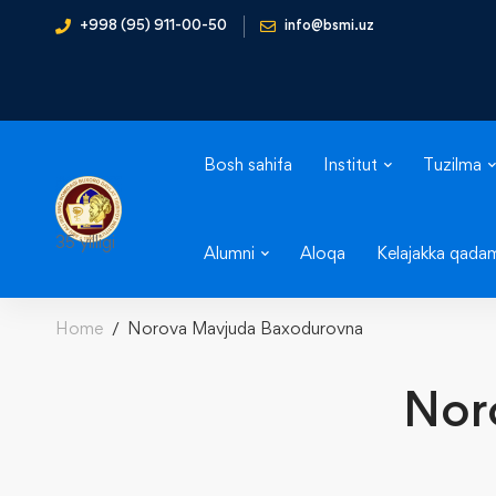
+998 (95) 911-00-50
info@bsmi.uz
Bosh sahifa
Institut
Tuzilma
35 yilligi
Alumni
Aloqa
Kelajakka qada
Home
Norova Mavjuda Baxodurovna
Nor