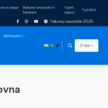
 uchun onlayn
Webster University in
Yashil
Tur(360)
Tashkent
makon
Yakuniy nazoratlar 2025
Abituriyent
ovna