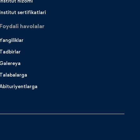
Institut nizomi
Institut sertifikatlari
Foydali havolalar
Yangiliklar
Tadbirlar
Galereya
Talabalarga
Abituriyentlarga