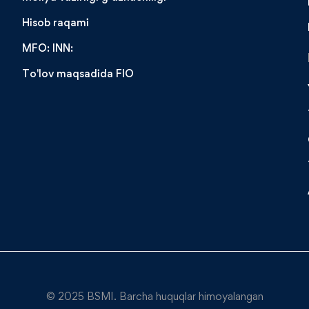
Hisob raqami
MFO: INN:
To'lov maqsadida FIO
© 2025 BSMI. Barcha huquqlar himoyalangan